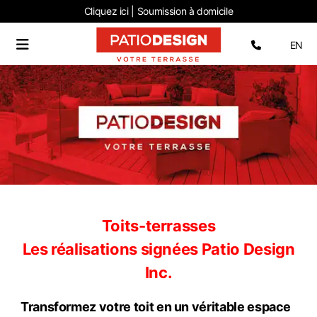
Cliquez ici | Soumission
à domicile
Sélectio
EN
Toits-terrasses
Les réalisations signées Patio Design
Inc.
Transformez votre toit en un véritable espace