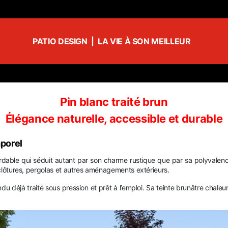
PATIO DESIGN | LA VIE À SON MEILLEUR
Pin blanc traité brun
Élégance naturelle, accessible et durable
mporel
bordable qui séduit autant par son charme rustique que par sa polyvalenc
, clôtures, pergolas et autres aménagements extérieurs.
u déjà traité sous pression et prêt à l’emploi. Sa teinte brunâtre chaleu