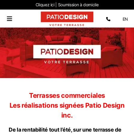
Cliquez ici | Soumission
à domicile
Sélectio
EN
Terrasses commerciales
Les réalisations signées Patio Design
inc.
De la rentabilité tout l’été, sur une terrasse de